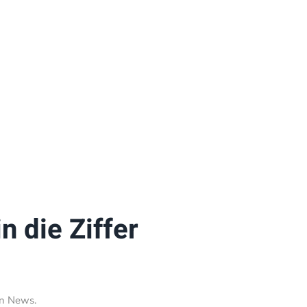
n die Ziffer
in
News
.