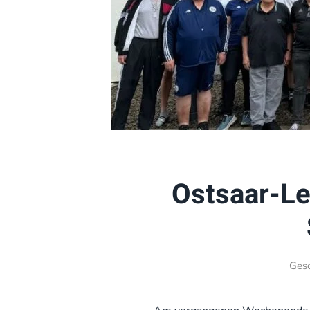
Ostsaar-L
Ges