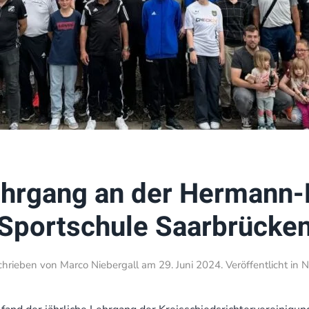
ehrgang an der Hermann-
Sportschule Saarbrücke
chrieben von
Marco Niebergall
am
29. Juni 2024
. Veröffentlicht in
N