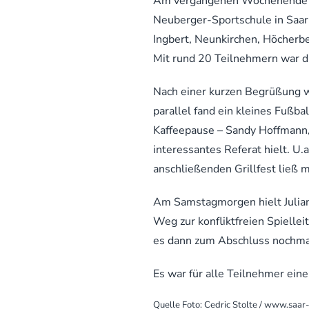
Am vergangenen Wochenende fan
Neuberger-Sportschule in Saarb
Ingbert, Neunkirchen, Höcherb
Mit rund 20 Teilnehmern war d
Nach einer kurzen Begrüßung w
parallel fand ein kleines Fußba
Kaffeepause – Sandy Hoffmann,
interessantes Referat hielt. U
anschließenden Grillfest ließ
Am Samstagmorgen hielt Julian
Weg zur konfliktfreien Spiellei
es dann zum Abschluss nochma
Es war für alle Teilnehmer eine
Quelle Foto: Cedric Stolte / www.saar-