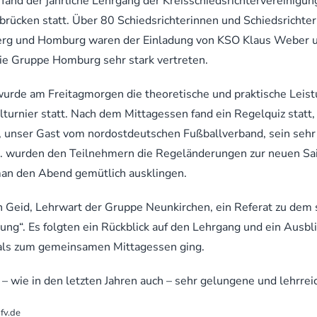
d der jährliche Lehrgang der Kreisschiedsrichtervereinigun
rücken statt. Über 80 Schiedsrichterinnen und Schiedsrichter
erg und Homburg waren der Einladung von KSO Klaus Weber u
ie Gruppe Homburg sehr stark vertreten.
urde am Freitagmorgen die theoretische und praktische Leistu
llturnier statt. Nach dem Mittagessen fand ein Regelquiz statt,
 unser Gast vom nordostdeutschen Fußballverband, sein sehr
.a. wurden den Teilnehmern die Regeländerungen zur neuen Sa
 man den Abend gemütlich ausklingen.
 Geid, Lehrwart der Gruppe Neunkirchen, ein Referat zu de
tung“. Es folgten ein Rückblick auf den Lehrgang und ein Ausbl
ls zum gemeinsamen Mittagessen ging.
 – wie in den letzten Jahren auch – sehr gelungene und lehrrei
fv.de