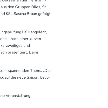
g Ostsaar an der Hermann-
 aus den Gruppen Blies, St.
nd KSL Sascha Braun gefolgt.
ngsprüfung LK II abgelegt,
 ehe – nach einer kurzen
 kurzweiliges und
ison präsentiert. Beim
m sehr spannenden Thema „Der
ick auf die neue Saison, bevor
che Veranstaltung.