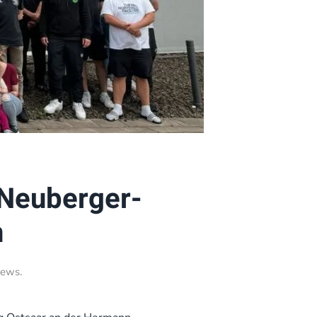
Neuberger-
n
ews
.